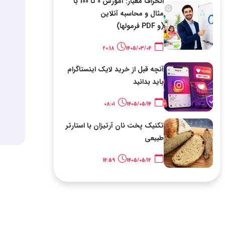
انحراف معیار: آموزش 0 تا 100 با
مثال و محاسبه آنلاین
(و PDF فرمولها)
20:18
1405/03/04
آنچه قبل از خرید لایک اینستاگرام
باید بدانید
08:01
1405/05/14
تکنیک پخت نان آرتیزان با استارتر
طبیعی
14:59
1405/05/12