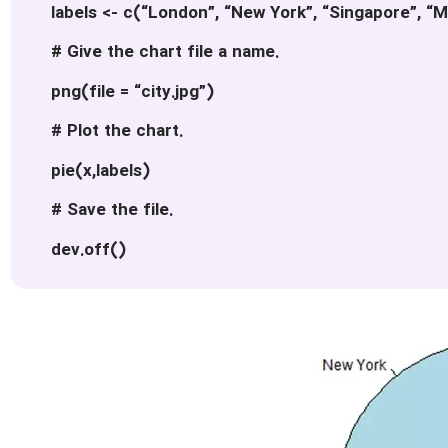
labels <- c(“London”, “New York”, “Singapore”, “
# Give the chart file a name.
png(file = “city.jpg”)
# Plot the chart.
pie(x,labels)
# Save the file.
dev.off()