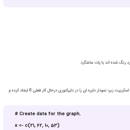
رنگ شده اند یا پات ساعتگرد.
یک نمودار دایره ای بسیار ساده فقط با استفاده از بردارهای ورودی و لیبل ها ساخته شده است. اسکریپت زیر؛ نمودار دایره ای را در دایرکتوری درحال کار فعلی R ایجاد کرده و
# Create data for the graph.
x <- c(21, 62, 10, 53)