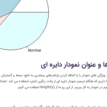
 و عنوان نمودار دایره ای
 ویژگی های نمودار را با اضافه کردن پارامترهای بیشتری به تابع؛ بسط و گسترش ده
ا داریم که هنگام ترسیم نمودار دایره ای از پالت رنگین کمان؛ استفاده می کند. تعد
ودار به کار ببریم. از این رو ما از (length(x استفاده می کنیم.
ار دایره ای را در دایرکتوری در حال کار فعلی R ایجاد و ذخیره می کند.