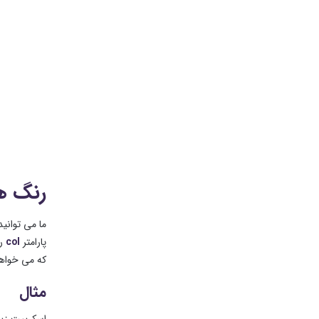
رنگ ها
ما می توانید
پارامتر
col
ر
که می خواهیم در نم
مثال
اسکریپت زیر نمود