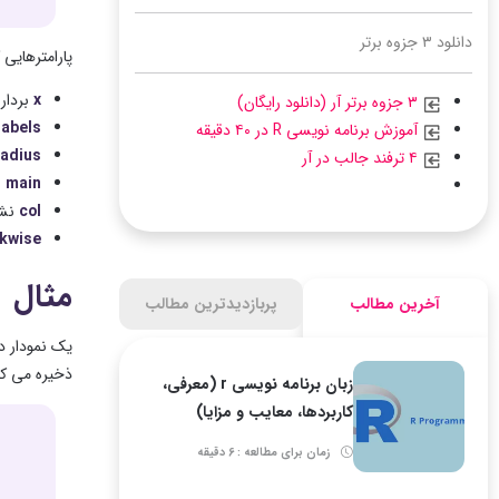
دانلود ۳ جزوه برتر
پارامترهایی 
x
بردار
۳ جزوه برتر آر (دانلود رایگان)
labels
آموزش برنامه نویسی R در ۴۰ دقیقه
radius
۴ ترفند جالب در آر
main
ن
col
نش
ckwise
مثال
آخرین مطالب
پربازدیدترین مطالب
ذخیره می کن
زبان برنامه نویسی r (معرفی،
کاربردها، معایب و مزایا)
زمان برای مطالعه : 6 دقیقه