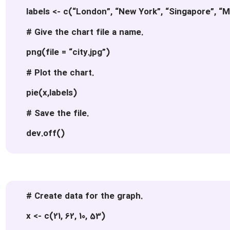
labels <- c(“London”, “New York”, “Singapore”, “
# Give the chart file a name.
png(file = “city.jpg”)
# Plot the chart.
pie(x,labels)
# Save the file.
dev.off()
# Create data for the graph.
x <- c(21, 62, 10, 53)