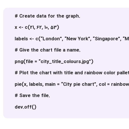
# Create data for the graph.
x <- c(21, 62, 10, 53)
labels <- c(“London”, “New York”, “Singapore”, “
# Give the chart file a name.
png(file = “city_title_colours.jpg”)
# Plot the chart with title and rainbow color pallet
pie(x, labels, main = “City pie chart”, col = rainb
# Save the file.
dev.off()