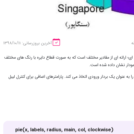
آخرین بروزرسانی: ۱۳۹۸/۱۰/۱۱
ک نمودار دایره ای؛ ارائه ای از مقادیر مختلف است که به صورت قطاع دایره با رنگ های مختلف
مودار نشان داده شده است.
اده از تابع ()pie ایجاد می شود که اعداد مثبت را به عنوان یک بردار ورودی اتخاذ می کند. پارامترهای اضافی برای کنترل لیبل
pie(x, labels, radius, main, col, clockwise)