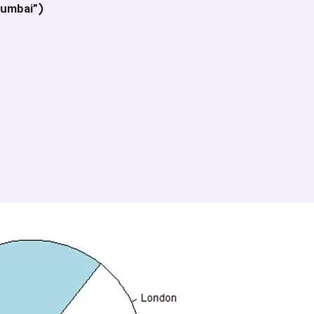
Mumbai”)