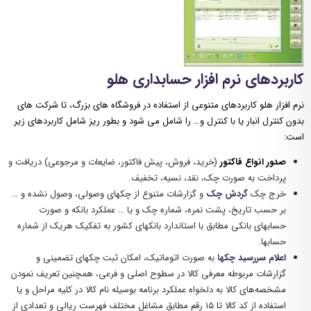
کاربردهای نرم افزار حسابداری هلو
نرم افزار هلو کاربردهای متنوعی از استفاده در فروشگاه های بزرگ، تا شرکت های
بدون کنترل انبار یا با کنترل و… را شامل می شود و بطور ریز شامل کاربردهای زیر
است:
صدور انواع فاکتور
(خرید، فروش، پیش فاکتور، ضایعات و مرجوعی) دریافت و
پرداخت به صورت چک، نقد، نسیه، تخفیف.
خرج چک
گردش چک
و گزارشات متنوع از چکهای وصولی، وصول نشده و …
بر حسب تاریخ، پشت نمره، شماره چک و یا … عملکرد بانکه و صورت
حسابهای بانکی مطابق با استاندارد بانکهای کشور به تفکیک هریک از شماره
حسابها.
اعلام سررسید چکها
به صورت اتوماتیک، امکان ثبت چکهای تضمینی و
گزارشات مربوطه معرفی کالا در سطوح اصلی و فرعی، همچنین تعریف نمودن
مشخصه‌های کالا به دلخواه عملکرد برنامه بوسیله نام کالا در کلیه مراحل و یا
استفاده از کد کالا تا ۱۵ رقم مطابق مشاغل مختلف فهرست ریالی و تعدادی از