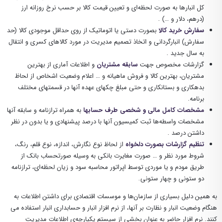
کل انبارها به صورت لحظه‌ای و تعیین قیمت کالا بر حسب نرخ روزانه ارز
(درهم، دلار و …) .
سفارش خرید کالا
بصورت دستی یا اتوماتیک از روی حداقل موجودی کالا (حد
سفارش) انبارگردانی و اتخاذ تصمیم مدیریت در مورد کالاهای کسری و انتقال
به سال جدید .
گزارشات مخصوص جهت
سابقه مشتریان
و اطلاعات آماری از بهترین
مشتریان، بهترین کالا و فروش ماهیانه و … اعلام وضعیت اشخاص از لحاظ
بدهکاری و بستانکاری و حتی مبلغ چکهای عهده آنها در قسمتهای مختلف
برنامه.
مشخصات کامل مالی و شخصی طرف حسابها
به همراه ترازنامه و سابقه آنها
مشخصات واسطه‌ها ثبت کمیسیون آنها با درصد پیشنهادی و یا بدون در نظر
داشتن درصد .
تنظیم گزارشات بصورت دلخواه
از لحاظ نوع نگارش، اندازه، نوع قلم، رنگ،
شروط مورد نظر و … صورت مغایرت بانکی به وسیله صورتحساب بانک از
طریق مودم و یا موردی توسط اپراتور محاسبه سود و زیان لحظه‌ای، ترازنامه
دو ستونی و چهار ستونی.
به همین دلیل بسیاری از سازمان‌ها و موسسات اقتصادی برای داشتن اطلاعات به
هنگام وضعیت انبار و نظارت بر آنها، از نرم افزار انبار و حسابداری انبار استفاده می
کنند. نرم افزار حاضر به عنوان بخشی از سیستم یکپارچه‌ی اطلاعات مدیریت