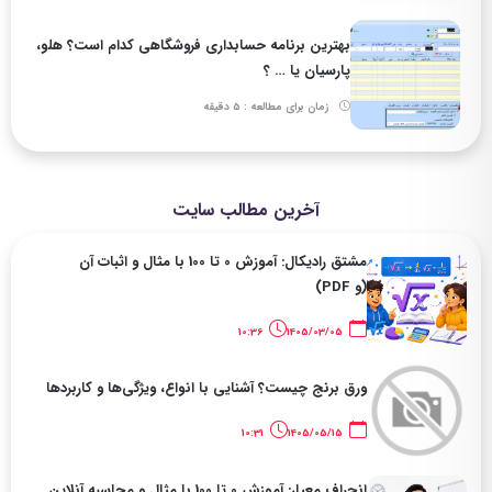
بهترین برنامه حسابداری فروشگاهی کدام است؟ هلو،
پارسیان یا … ؟
زمان برای مطالعه : 5 دقیقه
آخرین مطالب سایت
مشتق رادیکال: آموزش 0 تا 100 با مثال و اثبات آن
(و PDF)
10:36
1405/03/05
ورق برنج چیست؟ آشنایی با انواع، ویژگی‌ها و کاربردها
10:31
1405/05/15
انحراف معیار: آموزش 0 تا 100 با مثال و محاسبه آنلاین