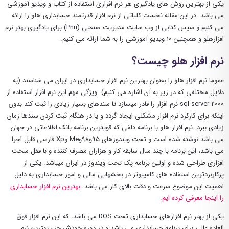
یکی از بهترین روش های یادگیری هر نرم افزاری استفاده از کتاب و ویدیو آموزشی
می باشد. در این مقاله نخست کلیاتی از نرم افزار قدرتمند حسابداری هلو را ارائه
می کنیم و سپس کتابی از وب سایت مدیریت صنعتی (Pnu) برای یادگیری بهتر نرم
افزارهلو و همچنین ۱۰ ویدیو آموزشی را به شما ارائه می کنیم.
نرم افزار هلو چیست؟
عموما نرم افزار هلو را بعنوان بهترین نرم افزار حسابداری در ایران می شناسند (به
دلایل مختلفی که در زیر به آن اشاره می کنیم). ویژگی مهم این نرم افزار استفاده از
sql server 2000 نرم افزار را قادر میسازد تا سندهای بسیار زیادی را ثبت کند بدون
اینکه برای کارکرد نرم افزار مشکلی ایجاد گردد و یا در هنگام ثبت کردن سندها زمان
زیادی ببرد. نرم افزار هلو با برنامه دلفی که قویترین برنامه بانک اطلاعاتی در جهان
می باشد نوشته شده است و تحت ویندوزهای ۹۵و۹۸وMe وXp فارسی قابل اجرا
می باشد، این برنامه با چند سال سابقه کار و هزاران مصرف کننده و با قفل سخت
افزاری طراحی شده و اولین برنامه پک تحت ویندوز در ایران میباشد. یکی از
پرکاربردترین استفاده های کامپیوتر در بخشهایی مالی و امور حسابداری به دلیل
اهمیت این موضوع سرعت و دقت بالای کار می باشد.
بهترین نرم افزار حسابداری
را اینجا معرفی کرده ایم.
یکی از بهتر نرم افزارهای حسابداری تحت DOS می باشد، که این نرم افزار فوق
العاده عالی برای برنامه حسابداری می باشد و در دوره خودش جزء بهترین نرم