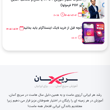
(و PDF فرمولها)
20:18
1405/03/04
آنچه قبل از خرید لایک اینستاگرام باید بدانید
1405/05/14
08:01
رشد هر ایرانی آرزوی ماست و به همین دلیل سال هاست در سریع آسان،
آموزش در هر زمینه ای را رایگان در اختیار هموطنان عزیز قرار می دهیم زیرا
معتقدیم بالندگی ایرانی افتخار همه ماست!