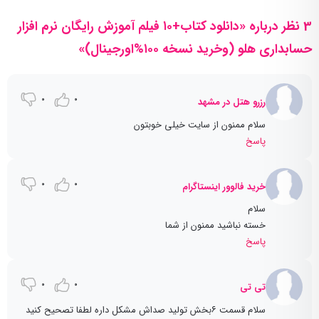
3 نظر درباره «دانلود کتاب+۱۰ فیلم آموزش رایگان نرم افزار
حسابداری هلو (وخرید نسخه ۱۰۰%اورجینال)»
0
0
رزرو هتل در مشهد
سلام ممنون از سایت خیلی خوبتون
پاسخ
0
0
خرید فالوور اینستاگرام
سلام
خسته نباشید ممنون از شما
پاسخ
0
0
تی تی
سلام قسمت ۶بخش تولید صداش مشکل داره لطفا تصحیح کنید