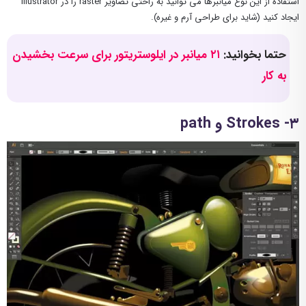
استفاده از این نوع میانبرها می توانید به راحتی تصاویر raster را در Illustrator
ایجاد کنید (شاید برای طراحی آرم و غیره).
حتما بخوانید:
۲۱ میانبر در ایلوستریتور برای سرعت بخشیدن
به کار
۳- Strokes و path