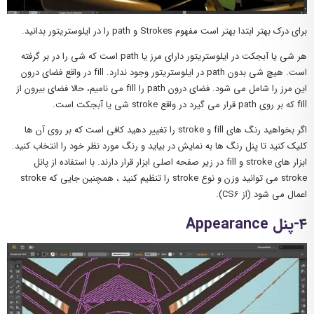
برای درک بهتر ابتدا بهتر است مفهوم Strokes و path را در ایلوستریتور بدانید.
هر شی یا آبجکت در ایلوستریتور دارای مرز یا path است که شی را در بر گرفته
است. هیچ شی بدون path در ایلوستریتور وجود ندارد. fill در واقع فضای درون
این مرز را شامل می شود. فضای درون path را fill می نامیم، حالا فضای بیرون از
fill که بر روی path قرار می گیرد در واقع stroke شی یا آبجکت است.
اگر بخواهید رنگ های fill و stroke را تغییر دهید کافی است که بر روی آن ها
کلیک کنید تا پنل رنگ ها به نمایش در بیاید و رنگ مورد نظر خود را انتخاب کنید.
ابزار های stroke و fill در زیر صفحه اصلی ابزار قرار دارند. با استفاده از پانل
stroke می توانید وزن و نوع stroke را تنظیم کنید ، همچنین جایی که stroke
اعمال می شود (از CS6).
۴-پنل Appearance