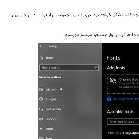
ید، مانند همه فونت های خانواده family، نصب آنها به طور جداگانه مشکل خواهد بود. برای نصب مجموعه ای از فونت ها مراحل زیر را
سید.