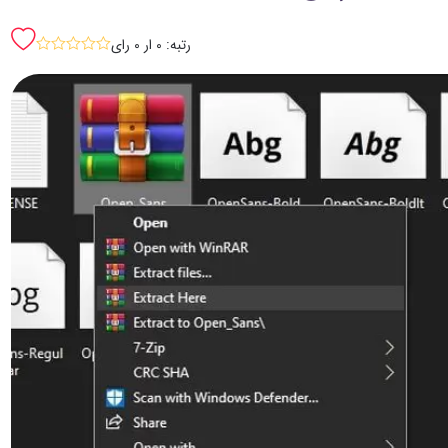
رتبه: 0 ار 0 رای
sssss