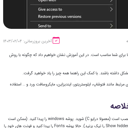
آخرین بروزرسانی: ۱۴۰۳/۰۲/۰۴
ما برای شما مناسب است. در این آموزش نشان خواهیم داد که چگونه با روش
 داشته باشند. با کمک این راهنما همه چیز را یاد خواهید گرفت.
مرتبط مانند فتوشاپ، ایلوستریتور، ایندیزاین، مایکروسافت ورد و … استفاده
لاصه
کافی ست فونت های مدنظرتان را در این آدرس کپی کنید: ابتدا وارد درایوی که ویندوز در آن نصب است (معمولا درایو C) شوید. پوشه windows را پیدا کنید. (ممکن است
این پوشه مخفی باشد و برای نمایش آن باید در قسمت folder options درایو C گزینه Show hidden files را تیک بزنید). حالا پوشه Fonts را پیدا کنید و فونت های خود را