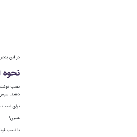
در این پنجره به راح
نحوه ا
دهید. سپس 
برای نصب چ
همین!
با نصب فونت