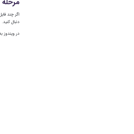
مرحله 3: چند فونت نصب کنید.
دنبال کنید.
در ویندوز ب