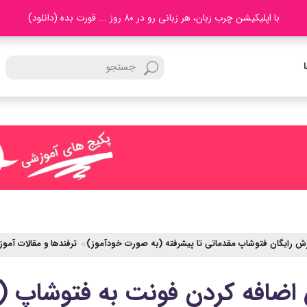
با اپلیکیشن چرب زبان، هر زبانی رو در 80 روز ... قورت بده (دانلود)
ش رایگان فتوشاپ مقدماتی تا پیشرفته (به صورت خودآموز)
ترفندها و مقالات آمو
اضافه كردن فونت به فتوشاپ (س