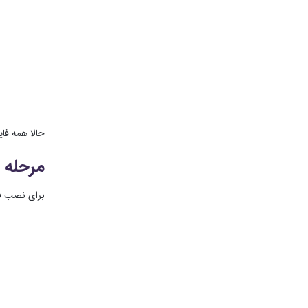
حالا همه فا
مرحله 2: فونت ها را به صورت جداگانه نصب کنید.
برای نصب فو