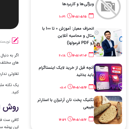
ویژگی‌ها و کاربردها
10:31
1405/05/15
انحراف معیار: آموزش 0 تا 100 با
مثال و محاسبه آنلاین
نویسند
(و PDF فرمولها)
اگر به دنبا
20:18
1405/03/04
های مختلف ف
آنچه قبل از خرید لایک اینستاگرام
تفاوتی ندار
باید بدانید
یک نکته مثب
08:01
1405/05/14
کنید.
تکنیک پخت نان آرتیزان با استارتر
روش ا
طبیعی
14:59
1405/05/12