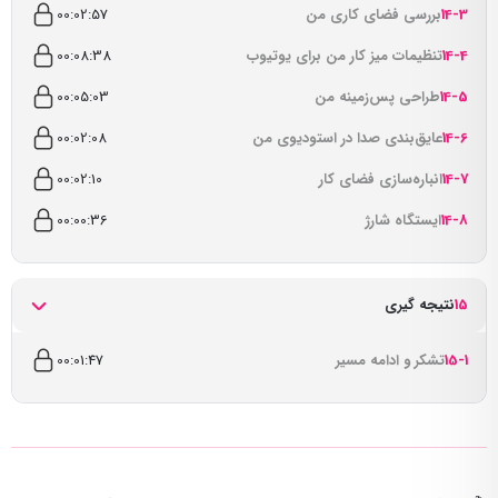
14-3
بررسی فضای کاری من
00:02:57
14-4
تنظیمات میز کار من برای یوتیوب
00:08:38
14-5
طراحی پس‌زمینه من
00:05:03
14-6
عایق‌بندی صدا در استودیوی من
00:02:08
14-7
انباره‌سازی فضای کار
00:02:10
14-8
ایستگاه شارژ
00:00:36
15
نتیجه گیری
15-1
تشکر و ادامه مسیر
00:01:47