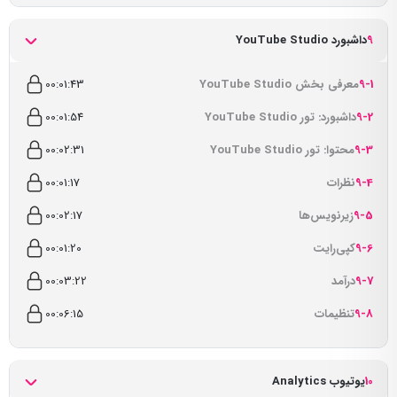
9
داشبورد YouTube Studio
9-1
معرفی بخش YouTube Studio
00:01:43
9-2
داشبورد: تور YouTube Studio
00:01:54
9-3
محتوا: تور YouTube Studio
00:02:31
9-4
نظرات
00:01:17
9-5
زیرنویس‌ها
00:02:17
9-6
کپی‌رایت
00:01:20
9-7
درآمد
00:03:22
9-8
تنظیمات
00:06:15
10
یوتیوب Analytics