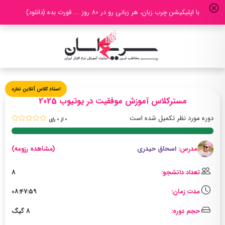
با اپلیکیشن چرب زبان، هر زبانی رو در 80 روز ... قورت بده (دانلود)
استاد کلاس آنلاین ندارد
مسترکلاس آموزش موفقیت در یوتیوب 2025
دوره مورد نظر تکمیل شده است
sssss
0 از 0 رای
مدرس:
اسحاق حیدری
(مشاهده رزومه)
تعداد دانشجو:
8
مدت زمان:
08:47:59
حجم دوره:
8 گیگ