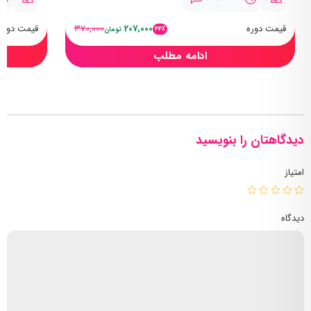
قیمت دوره
207,000
370,000
قیمت دوره
44٪
تومان
ادامه مطلب
دیدگاهتان را بنویسید
امتیاز
دیدگاه